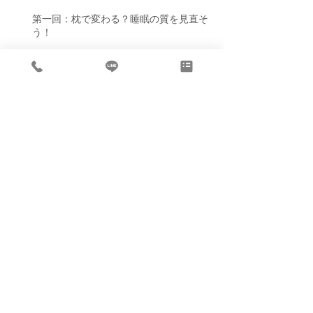
第一回：枕で変わる？睡眠の質を見直そ
う！
睡眠の重要性
熟眠感が感じられない
長年の肩こり