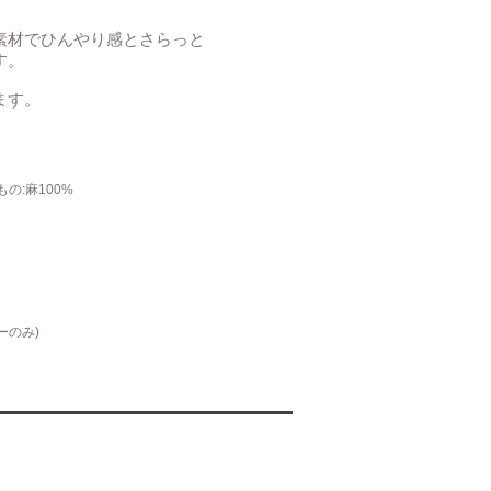
素材でひんやり感とさらっと
す。
ます。
の:麻100%
ーのみ)