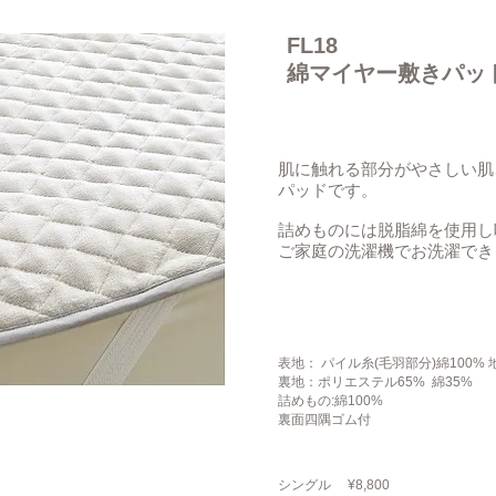
FL18
綿マイヤー敷きパッ
肌に触れる部分がやさしい肌
パッドです。
詰めものには脱脂綿を使用し
ご家庭の洗濯機でお洗濯でき
表地： パイル糸(毛羽部分)綿100% 
裏地：ポリエステル65% 綿35%
詰めもの:綿100%
裏面四隅ゴム付
シングル ¥8,800