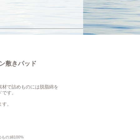
ン敷きパッド
素材で詰めものには脱脂綿を
ドです。
ます。
もの:綿100%