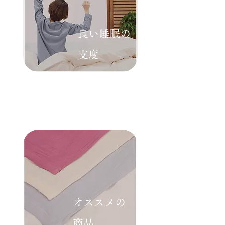
​良い睡眠の
支度
​オススメの
商品