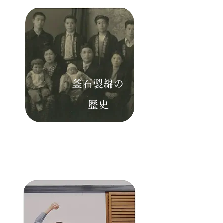
​釜石製綿の
歴史