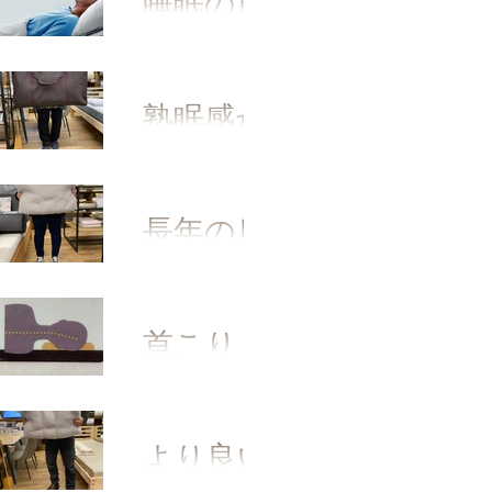
睡眠の重
要性
熟眠感が
感じられ
ない
長年の肩
こり
首こり、
右肩の痛
み
より良い