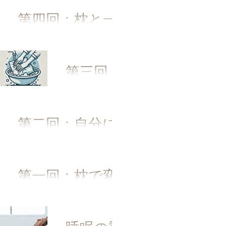
室環境の整え方
第四回：枕と一
緒に取り入れた
い快適な寝具選
第三回：
び
枕のお手
入れ方法
第二回：自分に
と交換の
合った枕の選び
タイミン
方ガイド
グを知ろ
第一回：枕で変
う
わる？睡眠の質
を見直そう！