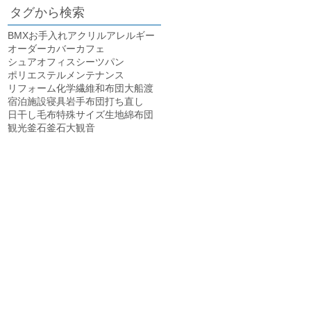
タグから検索
BMX
お手入れ
アクリル
アレルギー
オーダー
カバー
カフェ
シュアオフィス
シーツ
パン
ポリエステル
メンテナンス
リフォーム
化学繊維
和布団
大船渡
宿泊施設
寝具
岩手
布団
打ち直し
日干し
毛布
特殊サイズ
生地
綿布団
観光
釜石
釜石大観音